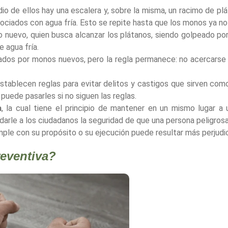
 de ellos hay una escalera y, sobre la misma, un racimo de plát
 rociados con agua fría. Esto se repite hasta que los monos ya no
o nuevo, quien busca alcanzar los plátanos, siendo golpeado p
e agua fría.
ados por monos nuevos, pero la regla permanece: no acercarse
e establecen reglas para evitar delitos y castigos que sirven co
puede pasarles si no siguen las reglas.
a
, la cual tiene el principio de mantener en un mismo lugar a 
 darle a los ciudadanos la seguridad de que una persona peligrosa
le con su propósito o su ejecución puede resultar más perjudic
reventiva?