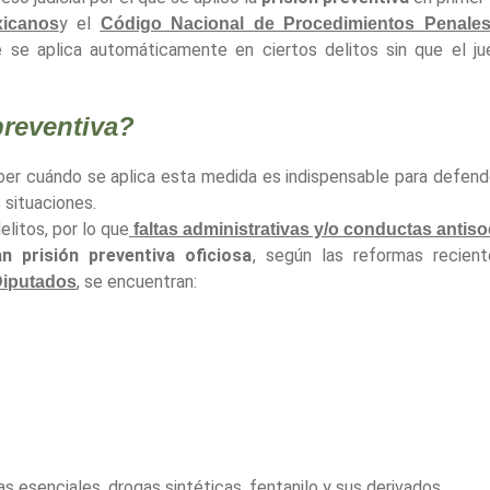
y el
xicanos
Código Nacional de Procedimientos Penale
, que se aplica automáticamente en ciertos delitos sin que el
preventiva?
aber cuándo se aplica esta medida es indispensable para defend
 situaciones.
elitos, por lo que
faltas administrativas y/o conductas antiso
n prisión preventiva oficiosa
, según las reformas recient
, se encuentran:
Diputados
s esenciales, drogas sintéticas, fentanilo y sus derivados