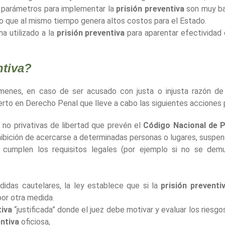
 parámetros para implementar la
prisión preventiva
son muy baj
o que al mismo tiempo genera altos costos para el Estado.
a utilizado a la
prisión preventiva
para aparentar efectividad d
ntiva?
menes, en caso de ser acusado con justa o injusta razón d
rto en Derecho Penal que lleve a cabo las siguientes acciones 
 no privativas de libertad que prevén el
Código Nacional de 
ohibición de acercarse a determinadas personas o lugares, suspens
cumplen los requisitos legales (por ejemplo si no se demu
didas cautelares, la ley establece que si la
prisión preventi
por otra medida.
tiva
“justificada” donde el juez debe motivar y evaluar los riesgo
entiva
oficiosa,