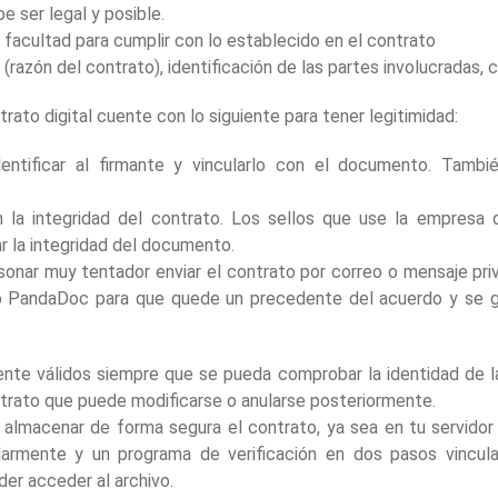
e ser legal y posible.
a facultad para cumplir con lo establecido en el contrato
 (razón del contrato), identificación de las partes involucradas, c
rato digital cuente con lo siguiente para tener legitimidad:
dentificar al firmante y vincularlo con el documento. Tambié
n la integridad del contrato. Los sellos que use la empresa
ar la integridad del documento.
sonar muy tentador enviar el contrato por correo o mensaje privado
 PandaDoc para que quede un precedente del acuerdo y se gar
te válidos siempre que se pueda comprobar la identidad de la
ntrato que puede modificarse o anularse posteriormente.
 almacenar de forma segura el contrato, ya sea en tu servido
larmente y un programa de verificación en dos pasos vincula
er acceder al archivo.