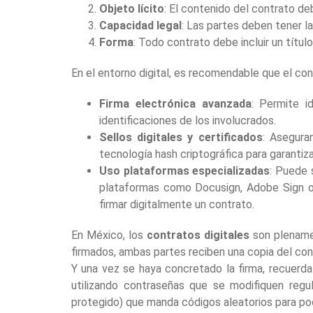
Objeto lícito
: El contenido del contrato deb
Capacidad legal
: Las partes deben tener l
Forma
: Todo contrato debe incluir un título
En el entorno digital, es recomendable que el cont
Firma electrónica avanzada
: Permite i
identificaciones de los involucrados.
Sellos digitales y certificados
: Asegura
tecnología hash criptográfica para garantiz
Uso plataformas especializadas
: Puede 
plataformas como Docusign, Adobe Sign o
firmar digitalmente un contrato.
En México, los
contratos digitales
son plenamen
firmados, ambas partes reciben una copia del co
Y una vez se haya concretado la firma, recuerda
utilizando contraseñas que se modifiquen regu
protegido) que manda códigos aleatorios para pod